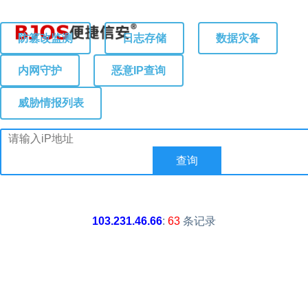
防篡改监测
日志存储
数据灾备
内网守护
恶意IP查询
威胁情报列表
103.231.46.66
:
63
条记录