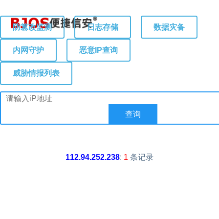
防篡改监测
日志存储
数据灾备
内网守护
恶意IP查询
威胁情报列表
112.94.252.238
:
1
条记录