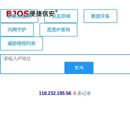
防篡改监测
日志存储
数据灾备
内网守护
恶意IP查询
威胁情报列表
118.232.195.56
:
6
条记录