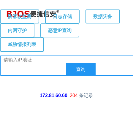
防篡改监测
日志存储
数据灾备
内网守护
恶意IP查询
威胁情报列表
172.81.60.60
:
204
条记录