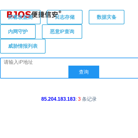
防篡改监测
日志存储
数据灾备
内网守护
恶意IP查询
威胁情报列表
85.204.183.183
:
3
条记录